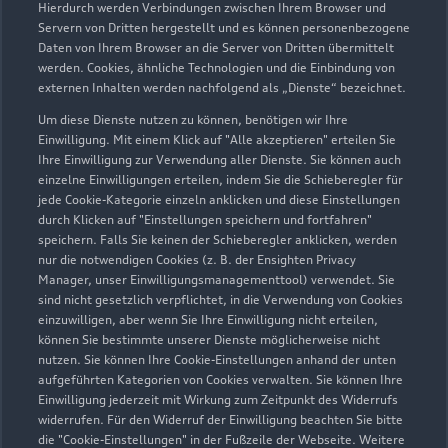
Hierdurch werden Verbindungen zwischen Ihrem Browser und
Servern von Dritten hergestellt und es können personenbezogene
Daten von Ihrem Browser an die Server von Dritten übermittelt
werden. Cookies, ähnliche Technologien und die Einbindung von
externen Inhalten werden nachfolgend als „Dienste“ bezeichnet.
Um diese Dienste nutzen zu können, benötigen wir Ihre
Einwilligung. Mit einem Klick auf "Alle akzeptieren" erteilen Sie
Ihre Einwilligung zur Verwendung aller Dienste. Sie können auch
Audi Pflegemitteltasche
einzelne Einwilligungen erteilen, indem Sie die Schieberegler für
jede Cookie-Kategorie einzeln anklicken und diese Einstellungen
Sommer
durch Klicken auf "Einstellungen speichern und fortfahren"
speichern. Falls Sie keinen der Schieberegler anklicken, werden
Damit Ihr Audi auch im Sommer glänzt: die
nur die notwendigen Cookies (z. B. der Ensighten Privacy
passende Pflege in einer Tasche.
Manager, unser Einwilligungsmanagementtool) verwendet. Sie
sind nicht gesetzlich verpflichtet, in die Verwendung von Cookies
Zur Audi Shopping World
einzuwilligen, aber wenn Sie Ihre Einwilligung nicht erteilen,
können Sie bestimmte unserer Dienste möglicherweise nicht
nutzen. Sie können Ihre Cookie-Einstellungen anhand der unten
aufgeführten Kategorien von Cookies verwalten. Sie können Ihre
Einwilligung jederzeit mit Wirkung zum Zeitpunkt des Widerrufs
widerrufen. Für den Widerruf der Einwilligung beachten Sie bitte
die "Cookie-Einstellungen" in der Fußzeile der Webseite. Weitere