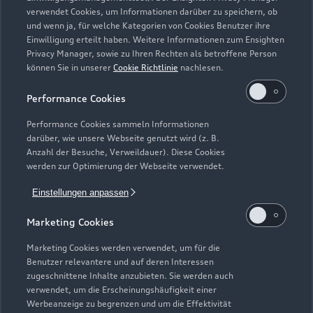
Zurück nach oben
verwendet Cookies, um Informationen darüber zu speichern, ob
und wenn ja, für welche Kategorien von Cookies Benutzer ihre
Einwilligung erteilt haben. Weitere Informationen zum Ensighten
Modelle
Privacy Manager, sowie zu Ihren Rechten als betroffene Person
können Sie in unserer
Cookie Richtlinie
nachlesen.
Kaufen & leasen
Alle Modelle
Performance Cookies
Modelle vergleichen
Service & Zubehör
Performance Cookies sammeln Informationen
Neuwagensuche
darüber, wie unsere Webseite genutzt wird (z. B.
Elektromodelle
Anzahl der Besuche, Verweildauer). Diese Cookies
Gebrauchtwagensuche
Support
werden zur Optimierung der Webseite verwendet.
Saisonale Angebote
Plug-in-Hybride
Gebrauchtwagen
Einstellungen anpassen
Audi Services
Über Audi
Kundenservice
Finanzierung
Marketing Cookies
Garantie
Händlersuche
Aktionen & Angebote
Unternehmen
Marketing Cookies werden verwendet, um für die
Audi digital services
Benutzer relevantere und auf deren Interessen
Audi Code
Geschäftskunden
Karriere
zugeschnittene Inhalte anzubieten. Sie werden auch
myAudi
verwendet, um die Erscheinungshäufigkeit einer
Häufige Fragen (FAQ)
Investor Relations
Werbeanzeige zu begrenzen und um die Effektivität